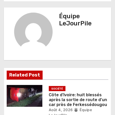
a
t
Équipe
LeJourPile
i
o
n
d
e
l
Related Post
’
SOCIÉTÉ
a
Côte d’Ivoire: huit blessés
après la sortie de route d’un
r
car près de Ferkessédougou
Août 4, 2026
Équipe
t