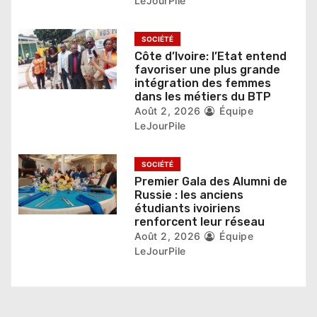
LeJourPile
i
SOCIÉTÉ
c
Côte d’Ivoire: l’Etat entend
favoriser une plus grande
l
intégration des femmes
dans les métiers du BTP
e
Août 2, 2026
Équipe
LeJourPile
SOCIÉTÉ
Premier Gala des Alumni de
Russie : les anciens
étudiants ivoiriens
renforcent leur réseau
Août 2, 2026
Équipe
LeJourPile