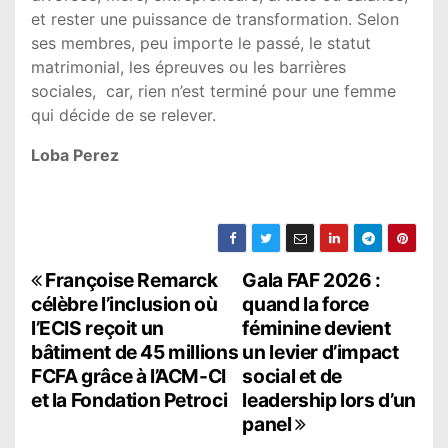
et rester une puissance de transformation. Selon
ses membres, peu importe le passé, le statut
matrimonial, les épreuves ou les barrières
sociales, car, rien n’est terminé pour une femme
qui décide de se relever.
Loba Perez
N
Françoise Remarck
Gala FAF 2026 :
célèbre l’inclusion où
quand la force
a
l’ECIS reçoit un
féminine devient
bâtiment de 45 millions
un levier d’impact
v
FCFA grâce à l’ACM-CI
social et de
i
et la Fondation Petroci
leadership lors d’un
panel
g