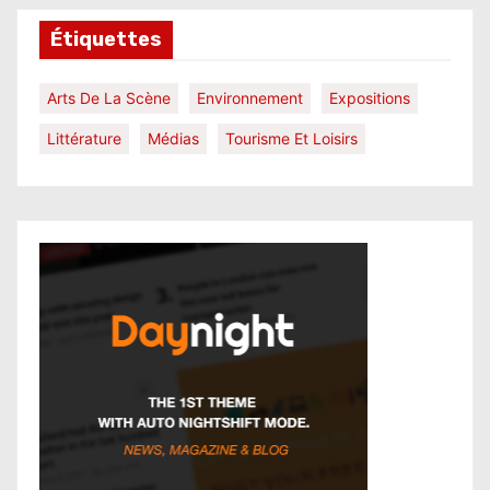
Étiquettes
Arts De La Scène
Environnement
Expositions
Littérature
Médias
Tourisme Et Loisirs