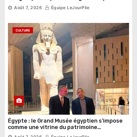
compétition
Août 7, 2026
Équipe LeJourPile
CULTURE
Égypte : le Grand Musée égyptien s’impose
comme une vitrine du patrimoine
pharaonique auprès des dirigeants
Août 7, 2026
Équipe LeJourPile