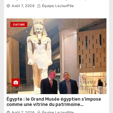
compétition
Août 7, 2026
Équipe LeJourPile
CULTURE
Égypte : le Grand Musée égyptien s’impose
comme une vitrine du patrimoine
pharaonique auprès des dirigeants
Août 7, 2026
Équipe LeJourPile