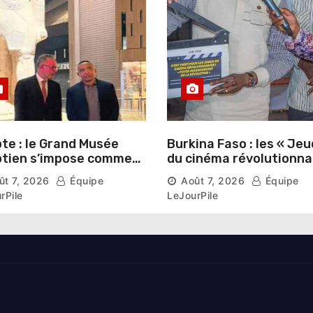
te : le Grand Musée
Burkina Faso : les « Jeu
tien s’impose comme
du cinéma révolutionna
vitrine du patrimoine
lancés au Mémorial Th
ût 7, 2026
Équipe
Août 7, 2026
Équipe
aonique auprès des
Sankara
rPile
LeJourPile
geants étrangers