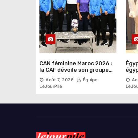
i
c
l
e
CAN féminine Maroc 2026 :
Égyp
la CAF dévoile son groupe
égyp
d’experts chargé d’analyser
une 
Août 7, 2026
Équipe
Ao
la compétition
phar
LeJourPile
LeJou
diri