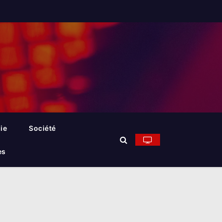
ie
Société
es