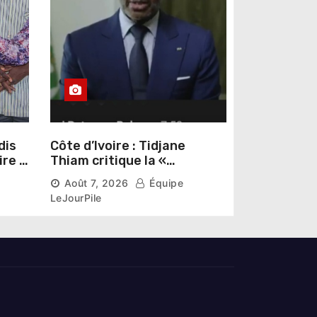
dis
Côte d’Ivoire : Tidjane
ire »
Thiam critique la «
omas
judiciarisation » de la
Août 7, 2026
Équipe
politique et appelle à
LeJourPile
poursuivre l’apaisement