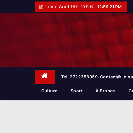
S
dim. Août 9th, 2026
12:56:22 PM
k
i
p
t
o
c
o
n
t
e
Tél: 2722358059-Contact@lejou
n
t
Culture
Sport
À Propos
C