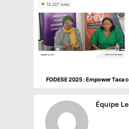
10,227 vues
N
FODESE 2025 : Empower Taca con
a
v
Équipe Le
i
g