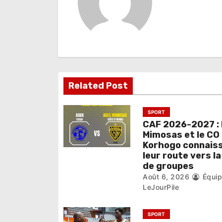
a
t
i
o
n
Related Post
d
e
SPORT
CAF 2026-2027 : 
l
Mimosas et le CO
Korhogo connais
’
leur route vers l
de groupes
a
Août 6, 2026
Équi
r
LeJourPile
t
SPORT