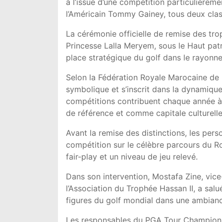
à l’issue d’une compétition particulièrem
l’Américain Tommy Gainey, tous deux clas
La cérémonie officielle de remise des tro
Princesse Lalla Meryem, sous le Haut pa
place stratégique du golf dans le rayonne
Selon la Fédération Royale Marocaine de G
symbolique et s’inscrit dans la dynamiqu
compétitions contribuent chaque année à 
de référence et comme capitale culturelle 
Avant la remise des distinctions, les pers
compétition sur le célèbre parcours du R
fair-play et un niveau de jeu relevé.
Dans son intervention, Mostafa Zine, vic
l’Association du Trophée Hassan II, a salu
figures du golf mondial dans une ambian
Les responsables du PGA Tour Champions 