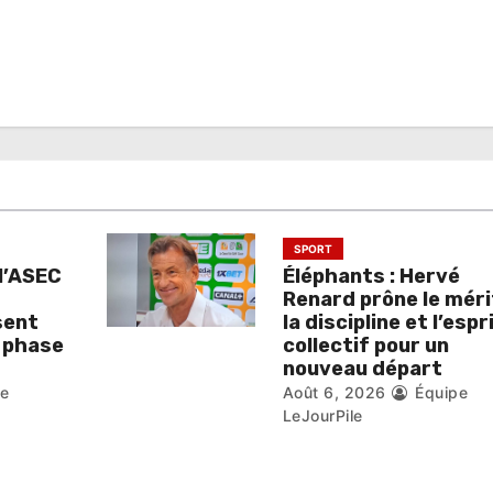
SPORT
l’ASEC
Éléphants : Hervé
Renard prône le méri
sent
la discipline et l’espr
a phase
collectif pour un
nouveau départ
pe
Août 6, 2026
Équipe
LeJourPile