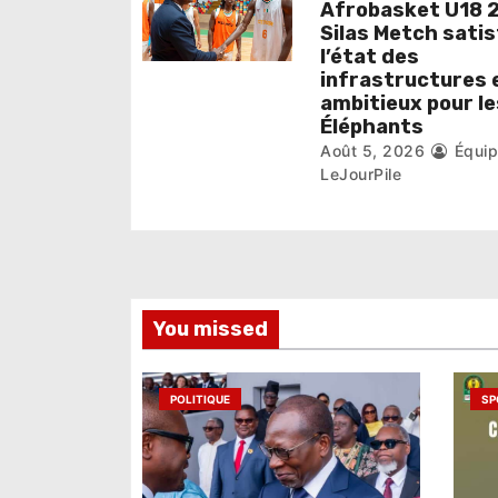
i
Afrobasket U18 2
Silas Metch satis
c
l’état des
infrastructures 
l
ambitieux pour le
Éléphants
e
Août 5, 2026
Équi
LeJourPile
You missed
POLITIQUE
SP