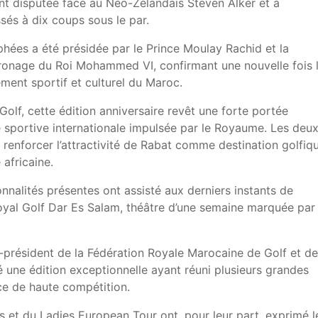
ent disputée face au Néo-Zélandais Steven Alker et à
sés à dix coups sous le par.
phées a été présidée par le Prince Moulay Rachid et la
tronage du Roi Mohammed VI, confirmant une nouvelle fois 
ment sportif et culturel du Maroc.
olf, cette édition anniversaire revêt une forte portée
e sportive internationale impulsée par le Royaume. Les deu
renforcer l’attractivité de Rabat comme destination golfiq
africaine.
onnalités présentes ont assisté aux derniers instants de
oyal Golf Dar Es Salam, théâtre d’une semaine marquée par 
e-président de la Fédération Royale Marocaine de Golf et de
é une édition exceptionnelle ayant réuni plusieurs grandes
ce de haute compétition.
et du Ladies European Tour ont, pour leur part, exprimé l