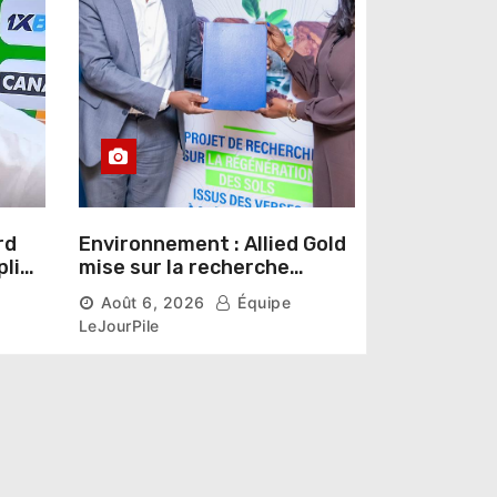
rd
Environnement : Allied Gold
pline
mise sur la recherche
r un
scientifique pour restaurer
Août 6, 2026
Équipe
les sols de ses sites miniers
LeJourPile