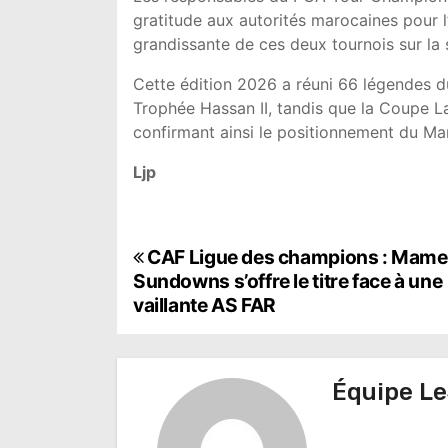
gratitude aux autorités marocaines pour l
grandissante de ces deux tournois sur la 
Cette édition 2026 a réuni 66 légendes
Trophée Hassan II, tandis que la Coupe L
confirmant ainsi le positionnement du M
Ljp
N
CAF Ligue des champions : Mame
Sundowns s’offre le titre face à une
a
vaillante AS FAR
v
i
Équipe Le
g