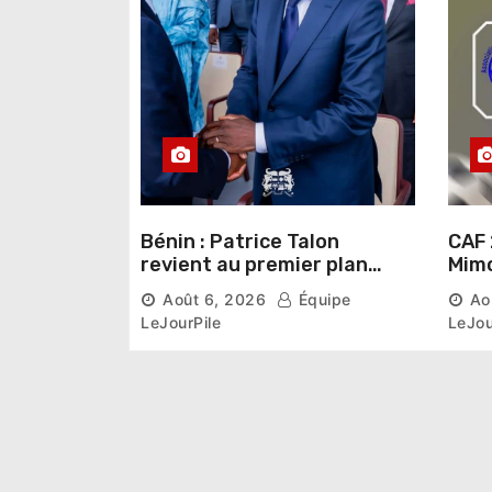
Bénin : Patrice Talon
CAF 
revient au premier plan
Mimo
institutionnel comme
conn
Août 6, 2026
Équipe
Ao
premier président du Sénat
la p
LeJourPile
LeJou