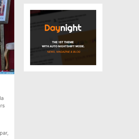
la
rs
par,