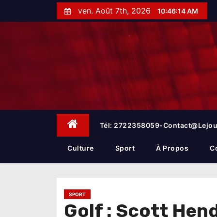
S
ven. Août 7th, 2026
10:46:16 AM
k
i
p
t
o
c
o
n
t
e
Tél: 2722358059-Contact@lejou
n
t
Culture
Sport
À Propos
C
SPORT
Golf : Scott He