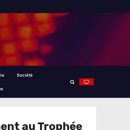
ie
Société
es
hent au Trophée