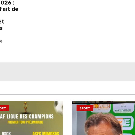
026 :
fait de
et
s
pe
ORT
SPORT