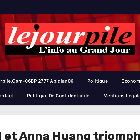
rpile.com-06BP 2777 Abidjan06
Politique
Économ
ontact
Politique De Confidentialité
Mentions Légal
nd et Anna Huang triomp