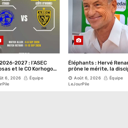
2026-2027 : l’ASEC
Éléphants : Hervé Rena
sas et le CO Korhogo
prône le mérite, la disci
aissent leur route vers
et l’esprit collectif pou
ût 6, 2026
Équipe
Août 6, 2026
Équipe
hase de groupes
nouveau départ
rPile
LeJourPile