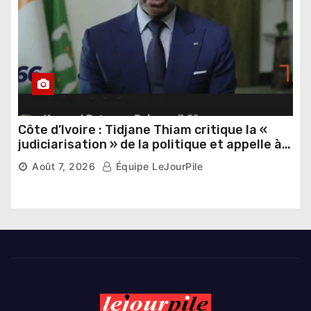
Côte d’Ivoire : Tidjane Thiam critique la «
judiciarisation » de la politique et appelle à
poursuivre l’apaisement
Août 7, 2026
Équipe LeJourPile