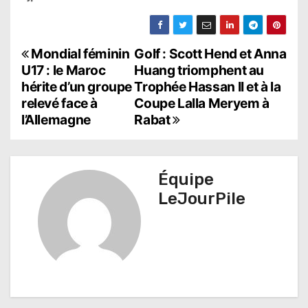
N
Mondial féminin
Golf : Scott Hend et Anna
U17 : le Maroc
Huang triomphent au
a
hérite d’un groupe
Trophée Hassan II et à la
relevé face à
Coupe Lalla Meryem à
v
l’Allemagne
Rabat
i
g
Équipe
a
LeJourPile
t
i
o
n