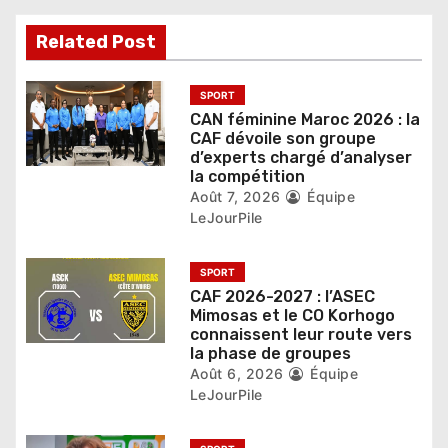
d
Related Post
e
l
SPORT
CAN féminine Maroc 2026 : la
’
CAF dévoile son groupe
d’experts chargé d’analyser
a
la compétition
r
Août 7, 2026
Équipe
LeJourPile
t
i
SPORT
CAF 2026-2027 : l’ASEC
c
Mimosas et le CO Korhogo
connaissent leur route vers
l
la phase de groupes
Août 6, 2026
Équipe
e
LeJourPile