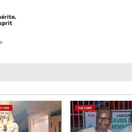
é
érite,
esprit
pe
LTURE
CULTURE