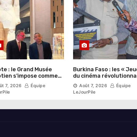
te : le Grand Musée
Burkina Faso : les « Jeu
tien s’impose comme
du cinéma révolutionna
vitrine du patrimoine
lancés au Mémorial Th
ût 7, 2026
Équipe
Août 7, 2026
Équipe
aonique auprès des
Sankara
rPile
LeJourPile
geants étrangers