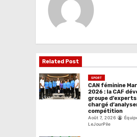
a
t
i
o
n
Related Post
d
e
SPORT
CAN féminine Ma
l
2026 : la CAF dév
groupe d’experts
’
chargé d’analyser
compétition
a
Août 7, 2026
Équip
r
LeJourPile