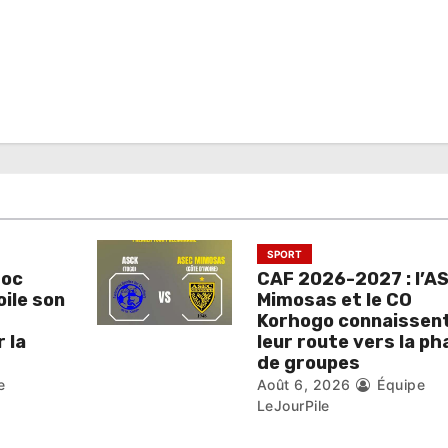
SPORT
roc
CAF 2026-2027 : l’A
oile son
Mimosas et le CO
Korhogo connaissen
 la
leur route vers la ph
de groupes
e
Août 6, 2026
Équipe
LeJourPile