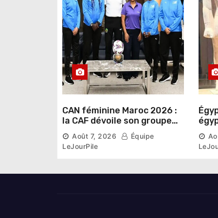
CAN féminine Maroc 2026 :
Égyp
la CAF dévoile son groupe
égyp
d’experts chargé d’analyser
une 
Août 7, 2026
Équipe
Ao
la compétition
phar
LeJourPile
LeJou
diri