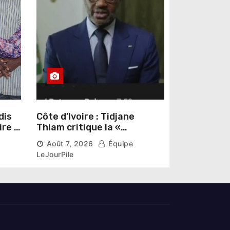
dis
Côte d’Ivoire : Tidjane
ire »
Thiam critique la «
omas
judiciarisation » de la
Août 7, 2026
Équipe
politique et appelle à
LeJourPile
poursuivre l’apaisement