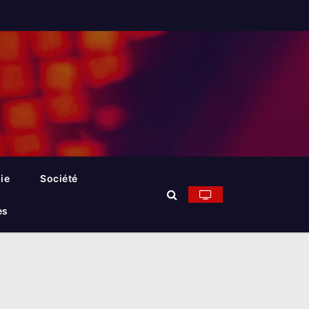
ie
Société
es