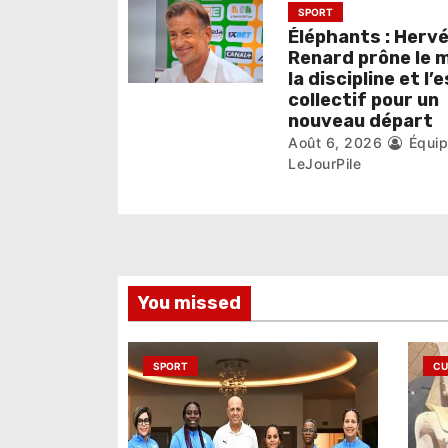
t
SPORT
i
Éléphants : Herv
Renard prône le m
c
la discipline et l’
collectif pour un
l
nouveau départ
Août 6, 2026
Équi
e
LeJourPile
You missed
SPORT
CU