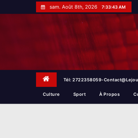
S
sam. Août 8th, 2026
7:33:44 AM
k
i
p
t
o
c
o
n
t
e
Tél: 2722358059-Contact@lejou
n
t
Culture
Sport
À Propos
C