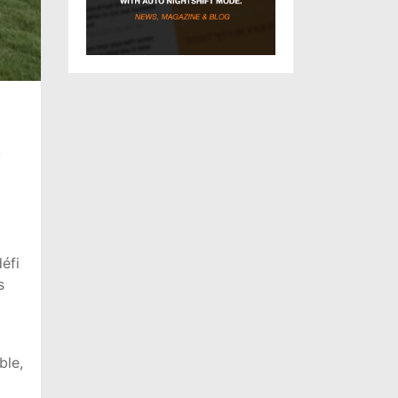
,
défi
s
ble,