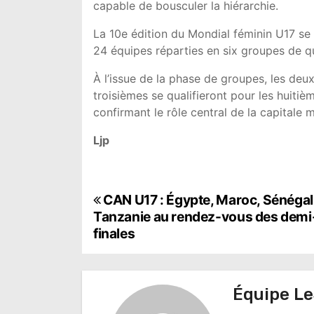
capable de bousculer la hiérarchie.
La 10e édition du Mondial féminin U17 s
24 équipes réparties en six groupes de q
À l’issue de la phase de groupes, les deu
troisièmes se qualifieront pour les huitiè
confirmant le rôle central de la capitale 
Ljp
N
CAN U17 : Égypte, Maroc, Sénégal
Tanzanie au rendez-vous des demi
a
finales
v
i
Équipe Le
g