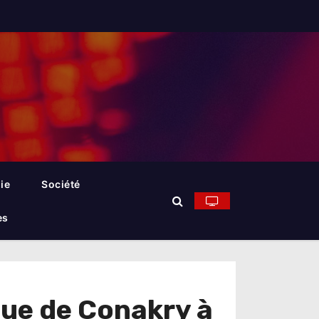
ie
Société
es
que de Conakry à