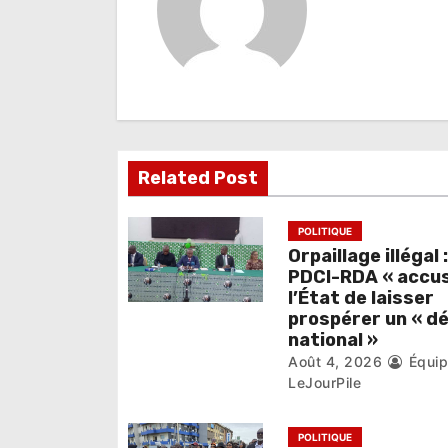
a
t
i
o
n
Related Post
d
e
POLITIQUE
Orpaillage illégal :
l
PDCI-RDA « accu
l’État de laisser
’
prospérer un « d
national »
a
Août 4, 2026
Équi
r
LeJourPile
t
POLITIQUE