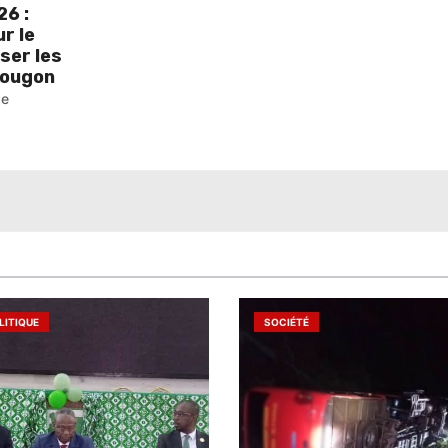
6 :
r le
iser les
pougon
pe
LITIQUE
SOCIÉTÉ