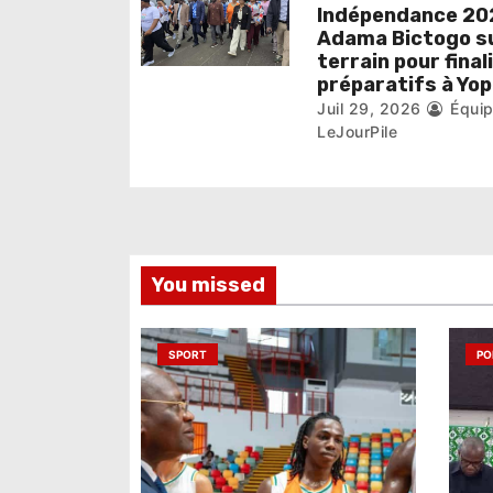
i
Indépendance 202
Adama Bictogo su
c
terrain pour final
préparatifs à Yo
l
Juil 29, 2026
Équi
LeJourPile
e
You missed
SPORT
PO