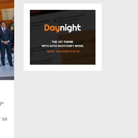
9ᵉ
r sa