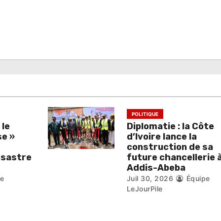
POLITIQUE
 le
Diplomatie : la Côte
se »
d’Ivoire lance la
construction de sa
ésastre
future chancellerie 
Addis-Abeba
pe
Juil 30, 2026
Équipe
LeJourPile