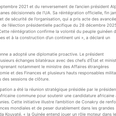
septembre 2021 et du renversement de l’ancien président
Al
anes décisionnels de l’UA. Sa réintégration officielle, fin ja
et de sécurité de l’organisation, qui a pris acte des avancé
er, de l’élection présidentielle pacifique du 28 décembre 202
ette réintégration confirme la volonté du peuple guinéen 
nes et à la construction d’un continent uni », a déclaré un
nne a adopté une diplomatie proactive. Le président
ieurs échanges bilatéraux avec des chefs d’État et minist
omprenant notamment le ministre des Affaires étrangères
onomie et des Finances et plusieurs hauts responsables milita
s des sessions de clôture.
ation a été la réunion stratégique présidée par le présiden
 africaine commune pour soutenir une candidature africaine
ies. Cette initiative illustre l’ambition de Conakry de renf
stances mondiales et de peser durablement dans les grandes
da Kouyaté, « la Guinée entend jouer un rôle moteur dans l