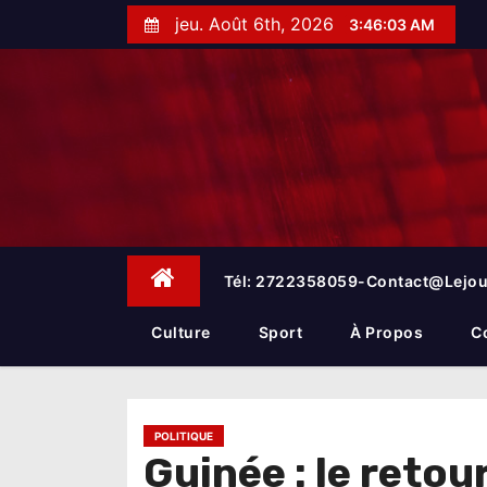
S
jeu. Août 6th, 2026
3:46:05 AM
k
i
p
t
o
c
o
n
t
e
Tél: 2722358059-Contact@lejou
n
t
Culture
Sport
À Propos
C
POLITIQUE
Guinée : le reto