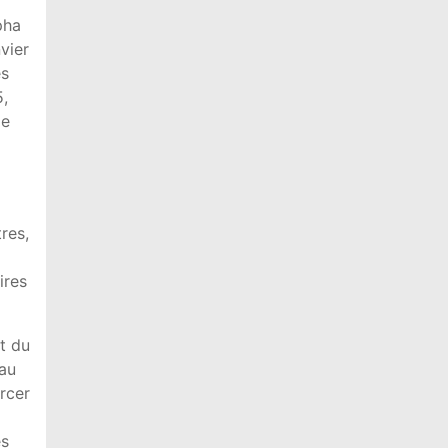
pha
nvier
es
5,
de
res,
ires
t du
 au
orcer
es