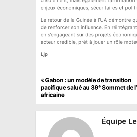
d’isolement, mais également l’affirmation 
enjeux économiques, sécuritaires et polit
Le retour de la Guinée à l’UA démontre q
de renforcer son influence. En réintégrant 
en s’engageant sur des projets économiq
acteur crédible, prêt à jouer un rôle mo
Ljp
N
Gabon : un modèle de transition
pacifique salué au 39ᵉ Sommet de l
a
africaine
v
i
Équipe Le
g