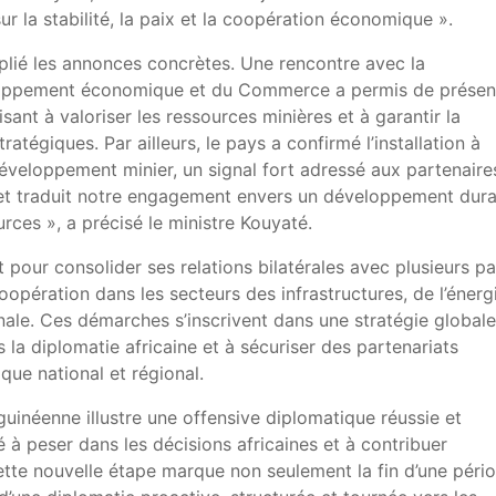
 sur la stabilité, la paix et la coopération économique ».
plié les annonces concrètes. Une rencontre avec la
loppement économique et du Commerce a permis de présen
nt à valoriser les ressources minières et à garantir la
atégiques. Par ailleurs, le pays a confirmé l’installation à
éveloppement minier, un signal fort adressé aux partenaire
jet traduit notre engagement envers un développement dur
rces », a précisé le ministre Kouyaté.
pour consolider ses relations bilatérales avec plusieurs p
oopération dans les secteurs des infrastructures, de l’énerg
nale. Ces démarches s’inscrivent dans une stratégie globale
 la diplomatie africaine et à sécuriser des partenariats
ue national et régional.
guinéenne illustre une offensive diplomatique réussie et
 à peser dans les décisions africaines et à contribuer
Cette nouvelle étape marque non seulement la fin d’une péri