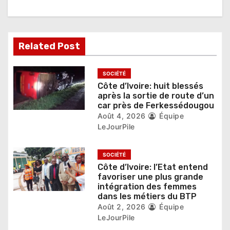
n
d
e
Related Post
l
’
SOCIÉTÉ
Côte d’Ivoire: huit blessés
a
après la sortie de route d’un
car près de Ferkessédougou
r
Août 4, 2026
Équipe
LeJourPile
t
i
SOCIÉTÉ
Côte d’Ivoire: l’Etat entend
c
favoriser une plus grande
intégration des femmes
l
dans les métiers du BTP
Août 2, 2026
Équipe
e
LeJourPile