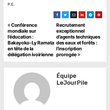
P.E.
N
Conférence
Recrutement
mondiale sur
exceptionnel
a
l’éducation :
d’agents techniques
Bakayoko-Ly Ramata
des eaux et forêts :
v
en tête de la
l’inscription
i
délégation ivoirienne
prorogée
g
a
Équipe
t
LeJourPile
i
o