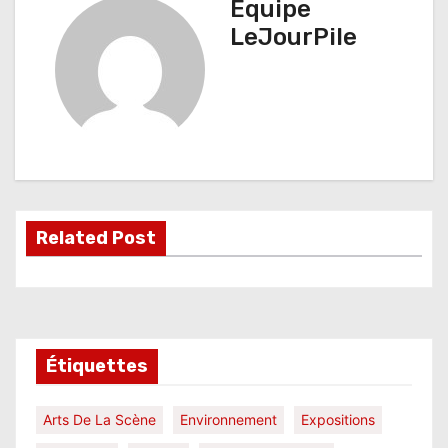
Équipe
g
LeJourPile
a
t
i
o
n
Related Post
d
e
l
Étiquettes
’
a
Arts De La Scène
Environnement
Expositions