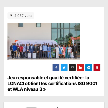
4,057 vues
N
Jeu responsable et qualité certifiée : la
LONACI obtient les certifications ISO 9001
a
et WLA niveau 3
v
i