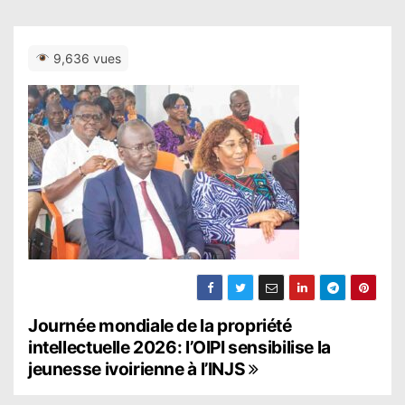
9,636 vues
N
Journée mondiale de la propriété
intellectuelle 2026: l’OIPI sensibilise la
a
jeunesse ivoirienne à l’INJS
v