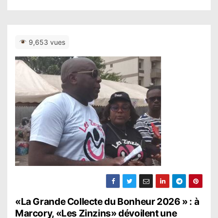
9,653 vues
N
«La Grande Collecte du Bonheur 2026 » : à
Marcory, «Les Zinzins» dévoilent une