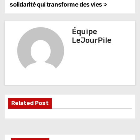
a
solidarité qui transforme des vies
v
i
Équipe
g
LeJourPile
a
t
i
o
n
Related Post
d
e
l