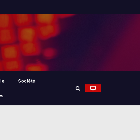
ie
Société
es