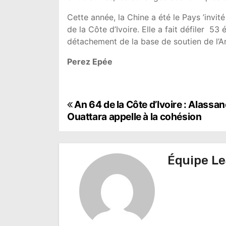
Cette année, la Chine a été le Pays ’invité
de la Côte d’Ivoire. Elle a fait défiler 5
détachement de la base de soutien de l’Ar
Perez Epée
N
An 64 de la Côte d’Ivoire : Alassan
Ouattara appelle à la cohésion
a
v
Équipe Le
i
g
a
t