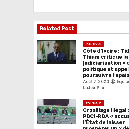
i
o
Related Post
n
d
POLITIQUE
e
Côte d’Ivoire : Ti
Thiam critique la
l
judiciarisation » 
politique et appel
’
poursuivre l’apa
Août 7, 2026
Équip
a
LeJourPile
r
POLITIQUE
t
Orpaillage illégal :
i
PDCI-RDA « accu
l’État de laisser
prospérer un « d