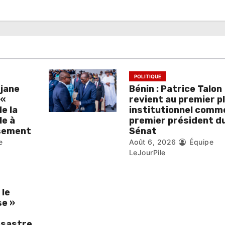
POLITIQUE
djane
Bénin : Patrice Talon
 «
revient au premier p
de la
institutionnel comm
le à
premier président d
isement
Sénat
e
Août 6, 2026
Équipe
LeJourPile
 le
se »
ésastre