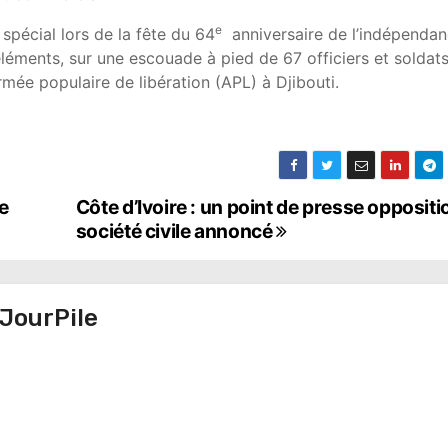
e
 spécial lors de la fête du 64
anniversaire de l’indépenda
3 éléments, sur une escouade à pied de 67 officiers et soldat
mée populaire de libération (APL) à Djibouti.
e
Côte d’Ivoire : un point de presse oppositi
société civile annoncé
JourPile