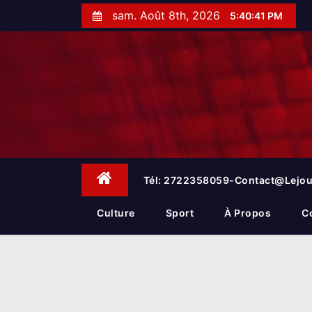
S
sam. Août 8th, 2026
5:40:42 PM
k
i
p
t
o
c
o
n
t
e
Tél: 2722358059-Contact@lejou
n
t
Culture
Sport
À Propos
C