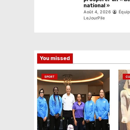
c
national »
l
Août 4, 2026
Équi
LeJourPile
e
You missed
SPORT
CU