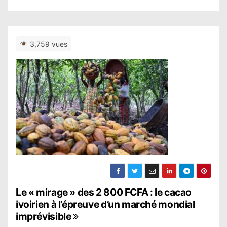
3,759 vues
N
Le « mirage » des 2 800 FCFA : le cacao
ivoirien à l’épreuve d’un marché mondial
a
imprévisible