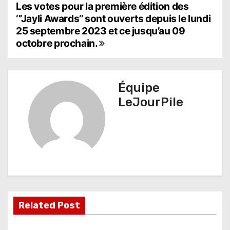
N
Les votes pour la première édition des
‘’’Jayli Awards’’ sont ouverts depuis le lundi
a
25 septembre 2023 et ce jusqu’au 09
octobre prochain.
v
i
g
Équipe
LeJourPile
a
t
i
o
n
d
Related Post
e