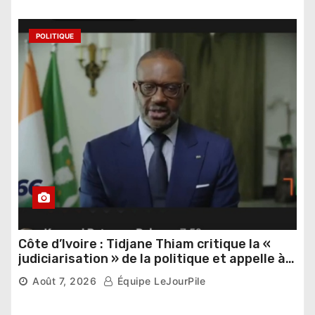
POLITIQUE
Côte d’Ivoire : Tidjane Thiam critique la «
judiciarisation » de la politique et appelle à
poursuivre l’apaisement
Août 7, 2026
Équipe LeJourPile