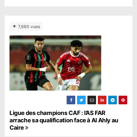
7,660 vues
N
Ligue des champions CAF : l’AS FAR
arrache sa qualification face à Al Ahly au
a
Caire