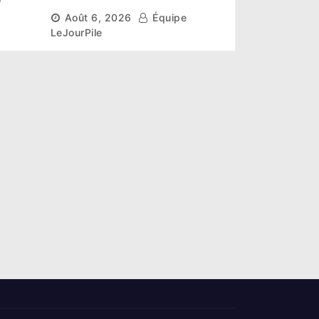
r un
scientifique pour restaurer
Août 6, 2026
Équipe
les sols de ses sites miniers
LeJourPile