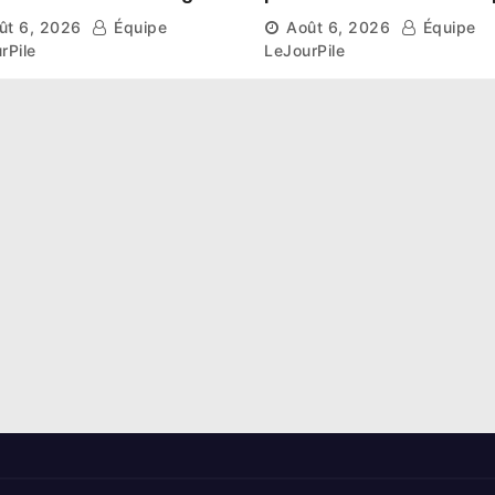
aissent leur route vers
et l’esprit collectif pou
ût 6, 2026
Équipe
Août 6, 2026
Équipe
hase de groupes
nouveau départ
rPile
LeJourPile