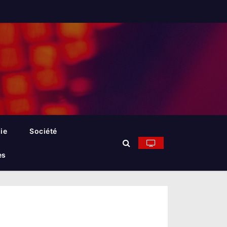
ie
Société
es