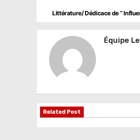
N
Littérature/ Dédicace de ‘’ Infl
a
v
Équipe Le
i
g
a
t
i
o
Related Post
n
d