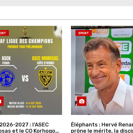
ORT
SPORT
2026-2027 : l’ASEC
Éléphants : Hervé Rena
sas et le CO Korhogo
prône le mérite, la disci