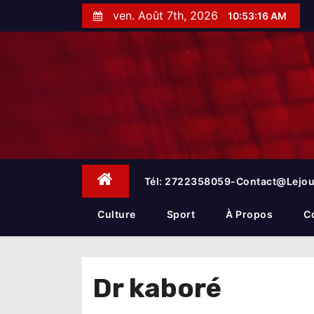
S
ven. Août 7th, 2026
10:53:17 AM
k
i
p
t
o
c
o
n
t
e
Tél: 2722358059-Contact@lejou
n
t
Culture
Sport
À Propos
C
Dr kaboré