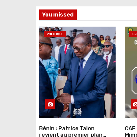
e
You missed
l
’
POLITIQUE
SP
a
r
t
i
c
l
e
Bénin : Patrice Talon
CAF 
revient au premier plan
Mimo