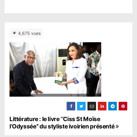
4,675 vues
N
Littérature : le livre ‘’Ciss St Moïse
l’Odyssée’’ du styliste ivoirien présenté
a