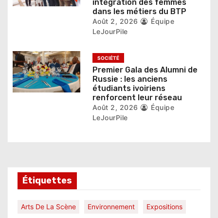
e
intégration des femmes
dans les métiers du BTP
Août 2, 2026
Équipe
LeJourPile
SOCIÉTÉ
Premier Gala des Alumni de
Russie : les anciens
étudiants ivoiriens
renforcent leur réseau
Août 2, 2026
Équipe
LeJourPile
Étiquettes
Arts De La Scène
Environnement
Expositions