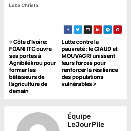
Loba Christo
N
Côte d’Ivoire:
Lutte contre la
FOANI ITC ouvre
pauvreté : le CIAUD et
a
ses portes à
MOUVAGRI unissent
Agnibilékrou pour
leurs forces pour
v
former les
renforcer la résilience
i
bâtisseurs de
des populations
l’agriculture de
vulnérables
g
demain
a
t
Équipe
i
LeJourPile