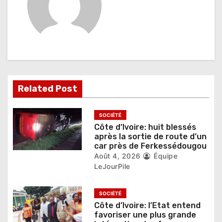
o
n
d
e
l
Related Post
’
a
SOCIÉTÉ
Côte d’Ivoire: huit blessés
r
après la sortie de route d’un
car près de Ferkessédougou
t
Août 4, 2026
Équipe
LeJourPile
i
c
SOCIÉTÉ
l
Côte d’Ivoire: l’Etat entend
favoriser une plus grande