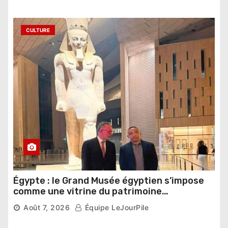
CULTURE
Égypte : le Grand Musée égyptien s’impose
comme une vitrine du patrimoine
pharaonique auprès des dirigeants
Août 7, 2026
Équipe LeJourPile
étrangers