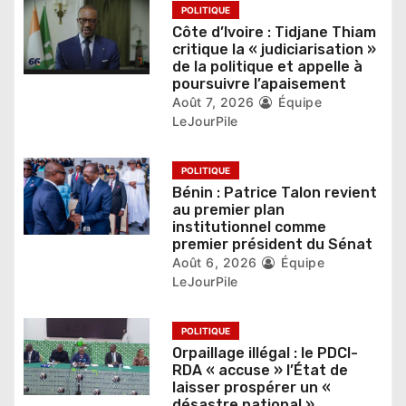
POLITIQUE
a
Côte d’Ivoire : Tidjane Thiam
critique la « judiciarisation »
r
de la politique et appelle à
poursuivre l’apaisement
t
Août 7, 2026
Équipe
LeJourPile
i
c
POLITIQUE
Bénin : Patrice Talon revient
l
au premier plan
institutionnel comme
e
premier président du Sénat
Août 6, 2026
Équipe
LeJourPile
POLITIQUE
Orpaillage illégal : le PDCI-
RDA « accuse » l’État de
laisser prospérer un «
désastre national »