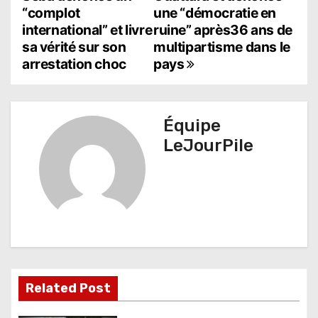
“complot
une “démocratie en
v
international” et livre
ruine” après36 ans de
i
sa vérité sur son
multipartisme dans le
arrestation choc
pays
g
a
t
Équipe
LeJourPile
i
o
n
d
e
l
Related Post
’