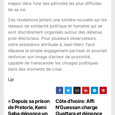
majeur dans l’une des périodes les plus difficiles
de sa vie.
Ces révélations jettent une lumière nouvelle sur les
réseaux de solidarité politique et humaine qui se
sont discrètement organisés autour des détenus
post-électoraux. Pour plusieurs observateurs,
cette assistance attribuée à Jean-Marc Yacé
dépasse le simple engagement partisan et pourrait
renforcer son image d’acteur de proximité,
capable de transcender les clivages politiques
dans des moments de crise.
Ljp
N
Depuis sa prison
Côte d’Ivoire: Affi
de Pretoria, Kemi
N’Guessan charge
a
Seba dénonce un
Ouattara et dénonce