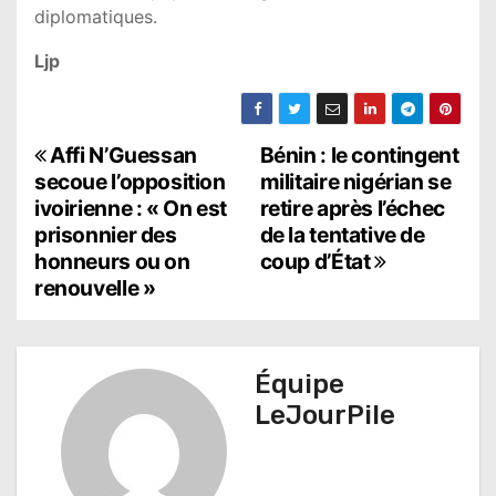
diplomatiques.
Ljp
N
Affi N’Guessan
Bénin : le contingent
secoue l’opposition
militaire nigérian se
a
ivoirienne : « On est
retire après l’échec
prisonnier des
de la tentative de
v
honneurs ou on
coup d’État
i
renouvelle »
g
a
Équipe
t
LeJourPile
i