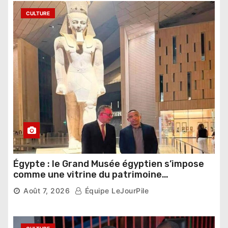
CULTURE
Égypte : le Grand Musée égyptien s’impose
comme une vitrine du patrimoine
pharaonique auprès des dirigeants
Août 7, 2026
Équipe LeJourPile
étrangers