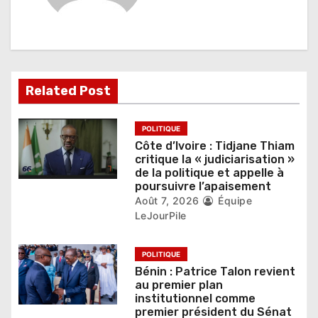
o
n
d
e
Related Post
l
’
POLITIQUE
Côte d’Ivoire : Tidjane Thiam
a
critique la « judiciarisation »
de la politique et appelle à
r
poursuivre l’apaisement
Août 7, 2026
Équipe
t
LeJourPile
i
POLITIQUE
c
Bénin : Patrice Talon revient
au premier plan
l
institutionnel comme
premier président du Sénat