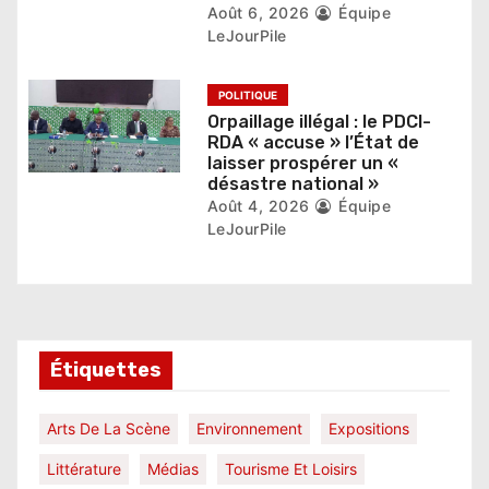
e
Août 6, 2026
Équipe
LeJourPile
POLITIQUE
Orpaillage illégal : le PDCI-
RDA « accuse » l’État de
laisser prospérer un «
désastre national »
Août 4, 2026
Équipe
LeJourPile
Étiquettes
Arts De La Scène
Environnement
Expositions
Littérature
Médias
Tourisme Et Loisirs