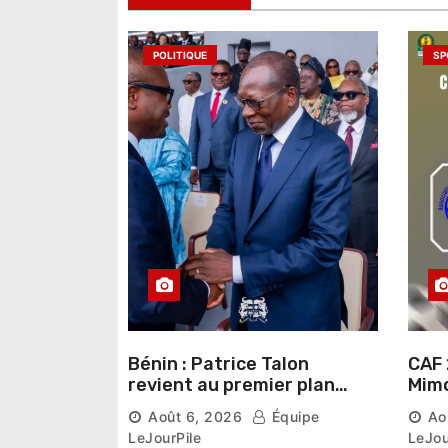
l
’
POLITIQUE
SP
a
r
t
i
c
l
e
Bénin : Patrice Talon
CAF 
revient au premier plan
Mimo
institutionnel comme
conn
Août 6, 2026
Équipe
Ao
premier président du Sénat
la p
LeJourPile
LeJou