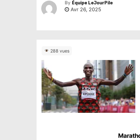
By
Équipe LeJourPile
Avr 26, 2025
288 vues
N
Maratho