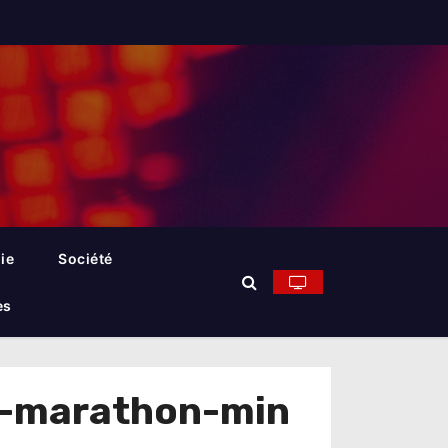
ie
Société
es
c-marathon-min