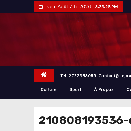
S
ven. Août 7th, 2026
3:33:28 PM
k
i
p
t
o
c
o
n
t
e
Tél: 2722358059-Contact@lejou
n
t
Culture
Sport
À Propos
C
210808193536-e