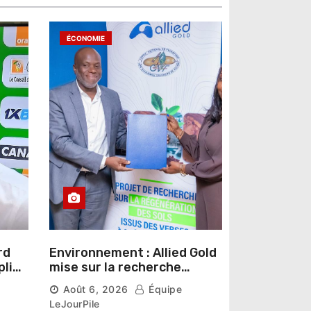
ÉCONOMIE
rd
Environnement : Allied Gold
pline
mise sur la recherche
r un
scientifique pour restaurer
Août 6, 2026
Équipe
les sols de ses sites miniers
LeJourPile