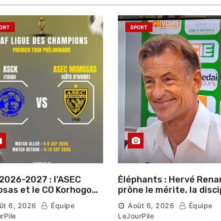
ORT
SPORT
2026-2027 : l’ASEC
Éléphants : Hervé Rena
sas et le CO Korhogo
prône le mérite, la disci
aissent leur route vers
et l’esprit collectif pou
ût 6, 2026
Équipe
Août 6, 2026
Équipe
hase de groupes
nouveau départ
rPile
LeJourPile