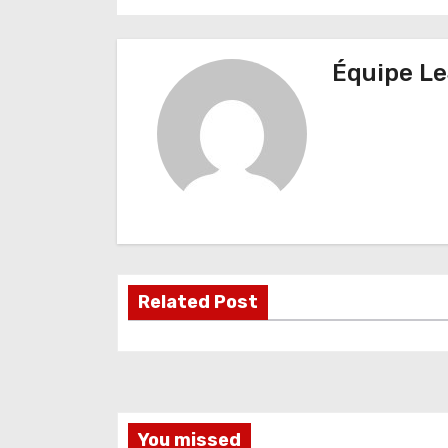
a
v
Équipe Le
i
g
a
t
i
o
Related Post
n
d
e
You missed