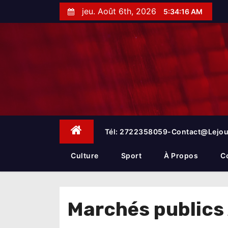
S
jeu. Août 6th, 2026
5:34:17 AM
k
i
p
t
o
c
o
n
t
e
Tél: 2722358059-Contact@lejou
n
t
Culture
Sport
À Propos
C
Marchés public