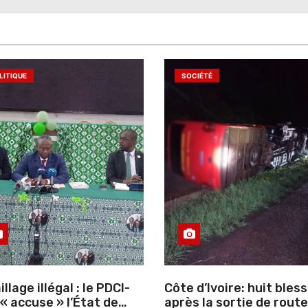
LITIQUE
SOCIÉTÉ
llage illégal : le PDCI-
Côte d’Ivoire: huit bles
après la sortie de route