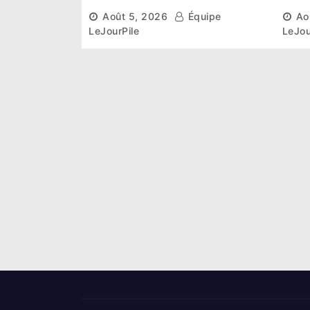
des infrastructures et
lais
Août 5, 2026
Équipe
Ao
ambitieux pour les
désa
LeJourPile
LeJou
Éléphants