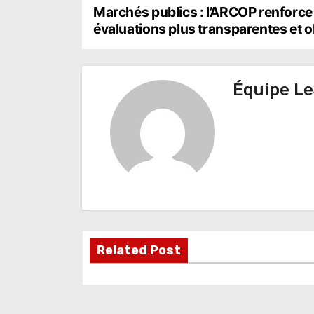
N
Marchés publics : l’ARCOP renforce
évaluations plus transparentes et 
a
v
Équipe Le
i
g
a
t
i
o
Related Post
n
d
e