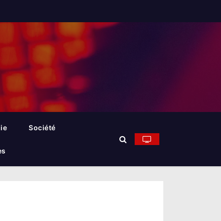
ie
Société
es