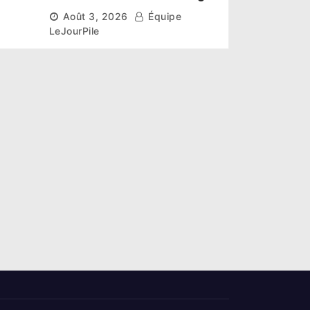
épouse N’Guessan décroche
Août 3, 2026
Équipe
la couronne
LeJourPile