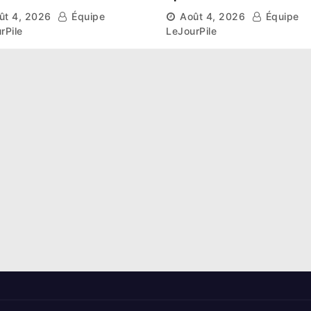
ser prospérer un «
d’un car près de
ût 4, 2026
Équipe
Août 4, 2026
Équipe
stre national »
Ferkessédougou
rPile
LeJourPile