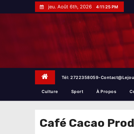
S
jeu. Août 6th, 2026
4:11:26 PM
k
i
p
t
o
c
o
n
t
e
Tél: 2722358059-Contact@lejou
n
t
Culture
Sport
À Propos
C
Café Cacao Produ