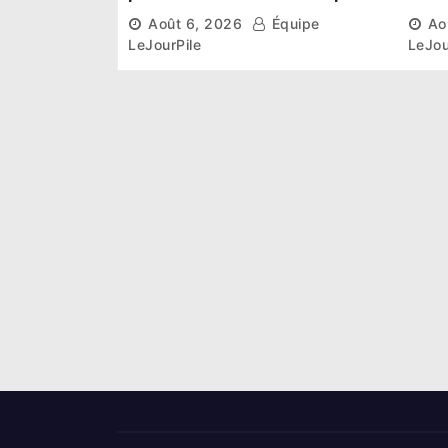
et l’esprit collectif pour un
scie
Août 6, 2026
Équipe
Ao
nouveau départ
les 
LeJourPile
LeJou