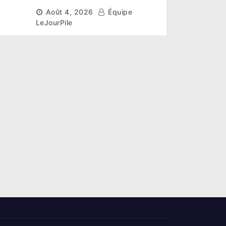
laisser prospérer un «
Août 4, 2026
Équipe
désastre national »
LeJourPile