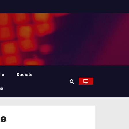
ie
Société
es
te