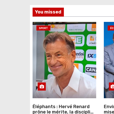
l
You missed
’
a
SPORT
ÉC
r
t
i
c
l
e
Éléphants : Hervé Renard
Envi
prône le mérite, la discipline
mise