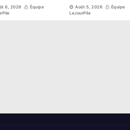
ntifique pour restaurer
des infrastructures et
ût 6, 2026
Équipe
Août 5, 2026
Équipe
sols de ses sites miniers
ambitieux pour les
rPile
LeJourPile
Éléphants