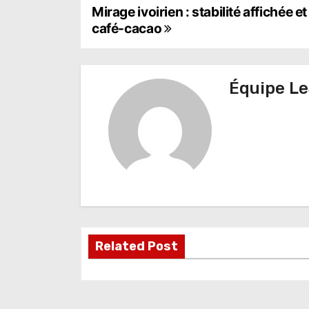
N
Mirage ivoirien : stabilité affichée e
café-cacao
a
v
Équipe Le
i
g
a
t
i
o
Related Post
n
d
e