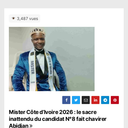
3,487 vues
N
Mister Côte d’Ivoire 2026 : le sacre
inattendu du candidat N°8 fait chavirer
a
Abidjan