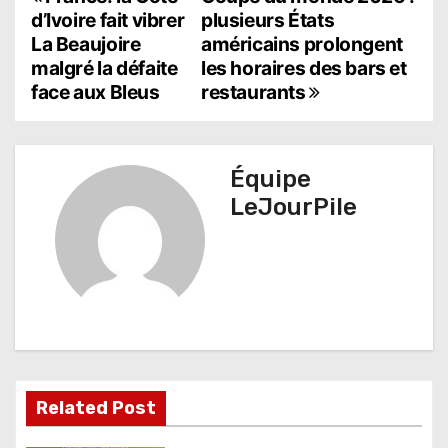
N
d’Ivoire fait vibrer
plusieurs États
a
La Beaujoire
américains prolongent
malgré la défaite
les horaires des bars et
v
face aux Bleus
restaurants
i
g
Équipe
a
LeJourPile
t
i
o
n
d
Related Post
e