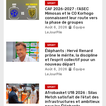
l
SPORT
CAF 2026-2027 : l’ASEC
’
Mimosas et le CO Korhogo
connaissent leur route vers
a
la phase de groupes
r
Août 6, 2026
Équipe
LeJourPile
t
i
SPORT
Éléphants : Hervé Renard
c
prône le mérite, la discipline
et l’esprit collectif pour un
l
nouveau départ
Août 6, 2026
Équipe
e
LeJourPile
SPORT
Afrobasket U18 2026 : Silas
Metch satisfait de l’état des
infrastructures et ambitieux