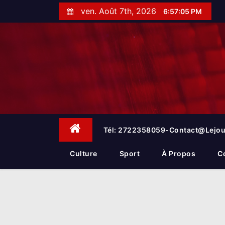
S
ven. Août 7th, 2026
6:57:05 PM
k
i
p
t
o
c
o
n
t
e
Tél: 2722358059-Contact@lejou
n
t
Culture
Sport
À Propos
C