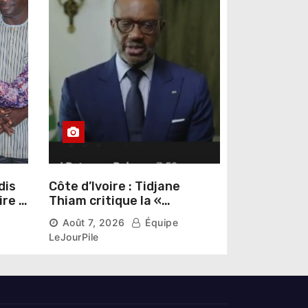
dis
Côte d’Ivoire : Tidjane
ire »
Thiam critique la «
omas
judiciarisation » de la
Août 7, 2026
Équipe
politique et appelle à
LeJourPile
poursuivre l’apaisement