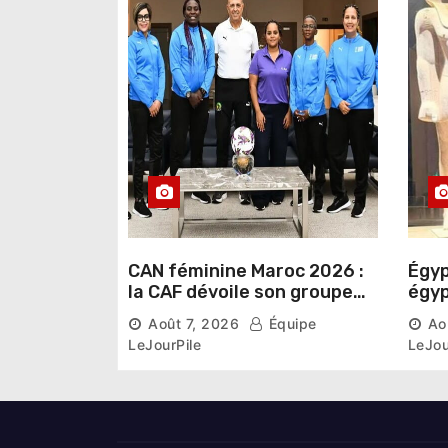
t
i
c
l
e
CAN féminine Maroc 2026 :
Égyp
la CAF dévoile son groupe
égyp
d’experts chargé d’analyser
une 
Août 7, 2026
Équipe
Ao
la compétition
phar
LeJourPile
LeJou
diri