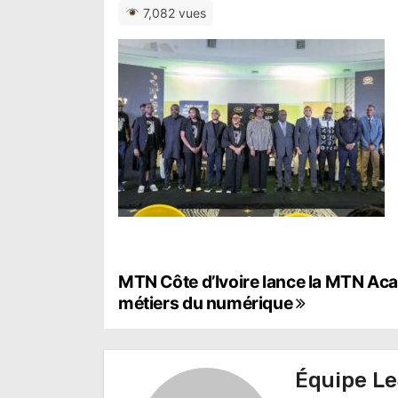
7,082 vues
N
MTN Côte d’Ivoire lance la MTN Ac
métiers du numérique
a
v
Équipe Le
i