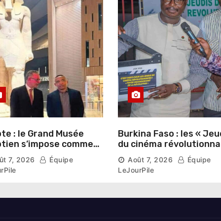
te : le Grand Musée
Burkina Faso : les « Jeu
tien s’impose comme
du cinéma révolutionna
vitrine du patrimoine
lancés au Mémorial Th
ût 7, 2026
Équipe
Août 7, 2026
Équipe
aonique auprès des
Sankara
rPile
LeJourPile
geants étrangers