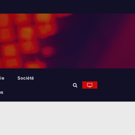
ie
Société
es