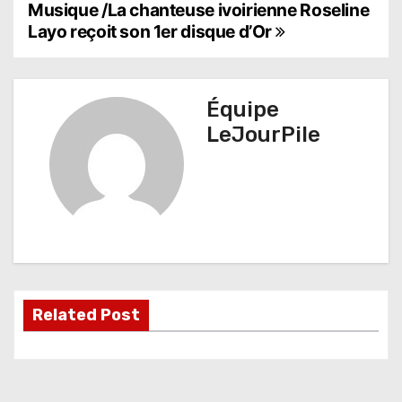
N
Musique /La chanteuse ivoirienne Roseline
Layo reçoit son 1er disque d’Or
a
v
Équipe
i
LeJourPile
g
a
t
i
o
Related Post
n
d
e