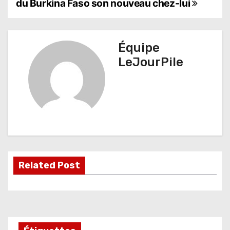
du Burkina Faso son nouveau chez-lui
a
v
Équipe
i
LeJourPile
g
a
t
i
o
Related Post
n
d
e
l