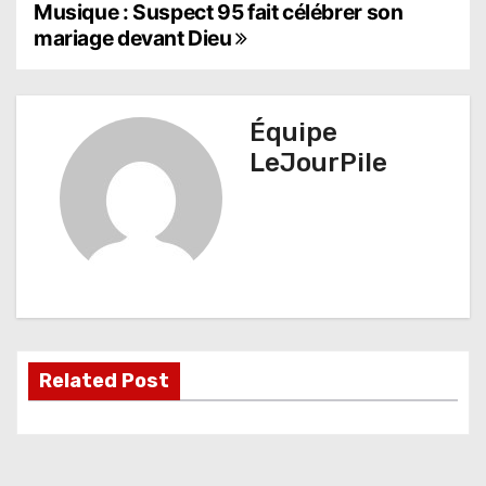
N
Musique : Suspect 95 fait célébrer son
mariage devant Dieu
a
v
Équipe
i
LeJourPile
g
a
t
i
o
Related Post
n
d
e