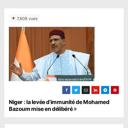
7,808 vues
N
Niger : la levée d’immunité de Mohamed
Bazoum mise en délibéré
a
v