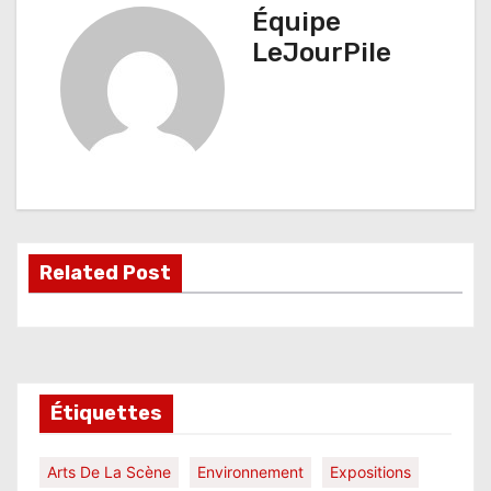
Équipe
i
LeJourPile
g
a
t
i
o
Related Post
n
d
e
l
Étiquettes
’
Arts De La Scène
Environnement
Expositions