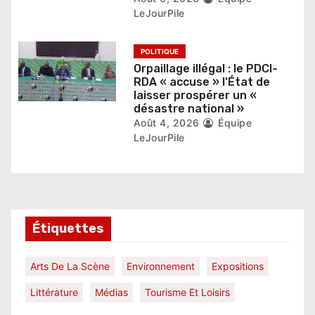
l
LeJourPile
e
POLITIQUE
Orpaillage illégal : le PDCI-
RDA « accuse » l’État de
laisser prospérer un «
désastre national »
Août 4, 2026
Équipe
LeJourPile
Étiquettes
Arts De La Scène
Environnement
Expositions
Littérature
Médias
Tourisme Et Loisirs