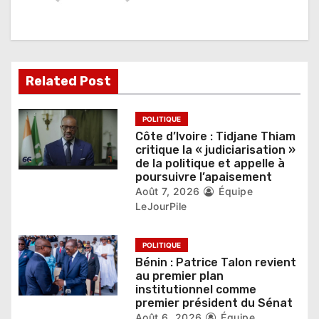
o
n
d
Related Post
e
POLITIQUE
l
Côte d’Ivoire : Tidjane Thiam
critique la « judiciarisation »
’
de la politique et appelle à
poursuivre l’apaisement
a
Août 7, 2026
Équipe
LeJourPile
r
t
POLITIQUE
Bénin : Patrice Talon revient
i
au premier plan
institutionnel comme
c
premier président du Sénat
Août 6, 2026
Équipe