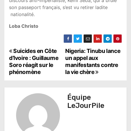
discours anti-impérialiste, Kemi Seba, qui a brûlé
son passeport français, s’est vu retirer ladite
nationalité.
Loba Christo
N
Suicides en Côte
Nigeria: Tinubu lance
d’Ivoire : Guillaume
un appel aux
a
Soro réagit sur le
manifestants contre
phénomène
la vie chère
v
i
g
Équipe
LeJourPile
a
t
i