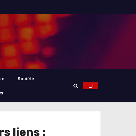
ie
Société
es
 liens :