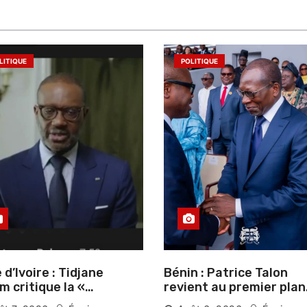
LITIQUE
POLITIQUE
 d’Ivoire : Tidjane
Bénin : Patrice Talon
m critique la «
revient au premier plan
ciarisation » de la
institutionnel comme