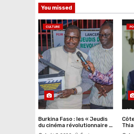
You missed
CULTURE
PO
Burkina Faso : les « Jeudis
Côte
du cinéma révolutionnaire »
Thia
lancés au Mémorial Thomas
judi