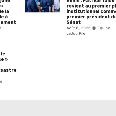
djane
Bénin : Patrice Talon
 «
revient au premier p
de la
institutionnel comm
le à
premier président d
isement
Sénat
e
Août 6, 2026
Équipe
LeJourPile
 le
se »
ésastre
pe