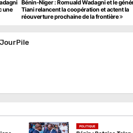
Wadagni
Bénin-Niger : Romuald Wadagni et le génér
c une
Tiani relancent la coopération et actent la
réouverture prochaine de la frontière
JourPile
POLITIQUE