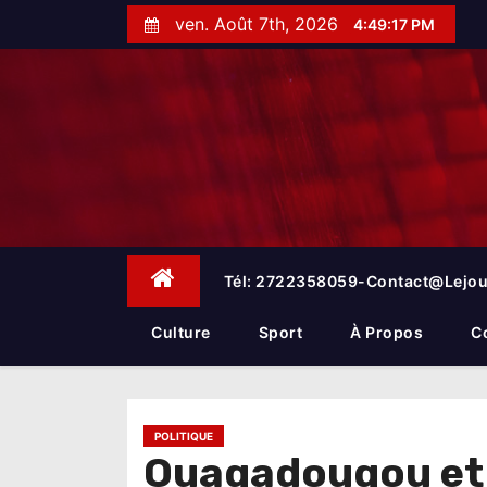
S
ven. Août 7th, 2026
4:49:19 PM
k
i
p
t
o
c
o
n
t
e
Tél: 2722358059-Contact@lejou
n
t
Culture
Sport
À Propos
C
POLITIQUE
Ouagadougou et C