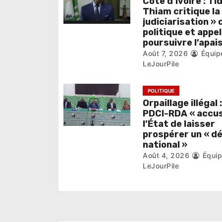
Côte d’Ivoire : Ti
l
Thiam critique la
judiciarisation » 
’
politique et appel
poursuivre l’apa
a
Août 7, 2026
Équip
r
LeJourPile
t
POLITIQUE
i
Orpaillage illégal :
PDCI-RDA « accu
c
l’État de laisser
prospérer un « d
l
national »
Août 4, 2026
Équi
e
LeJourPile