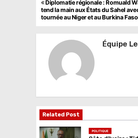
N
Diplomatie régionale : Romuald 
tend la main aux États du Sahel ave
a
tournée au Niger et au Burkina Faso
v
i
Équipe Le
g
a
t
i
o
n
Related Post
d
e
POLITIQUE