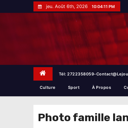
S
jeu. Août 6th, 2026
10:04:11 PM
k
i
p
t
o
c
o
n
t
e
Tél: 2722358059-Contact@lejou
n
t
Culture
Sport
À Propos
C
Photo famille l