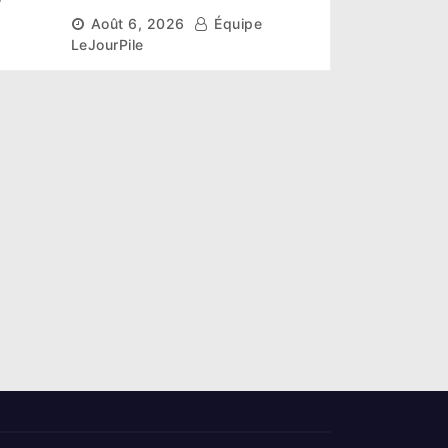
r un
scientifique pour restaurer
Août 6, 2026
Équipe
les sols de ses sites miniers
LeJourPile