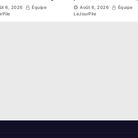
aissent leur route vers
et l’esprit collectif pou
ût 6, 2026
Équipe
Août 6, 2026
Équipe
hase de groupes
nouveau départ
rPile
LeJourPile