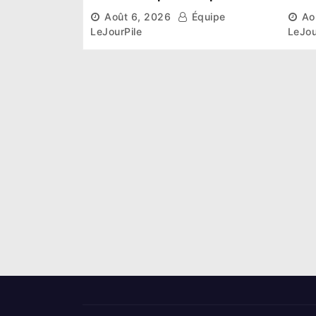
institutionnel comme
conn
Août 6, 2026
Équipe
Ao
premier président du Sénat
la p
LeJourPile
LeJou