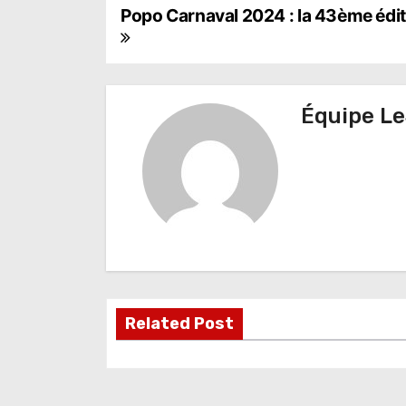
N
Popo Carnaval 2024 : la 43ème éditi
a
v
Équipe Le
i
g
a
t
i
o
Related Post
n
d
e