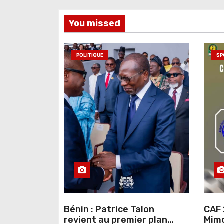
l
You missed
’
a
POLITIQUE
SP
r
t
i
c
l
e
Bénin : Patrice Talon
CAF 
revient au premier plan
Mimo