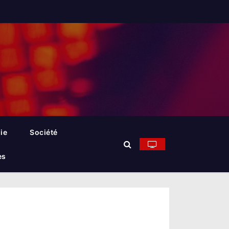
ie
Société
es