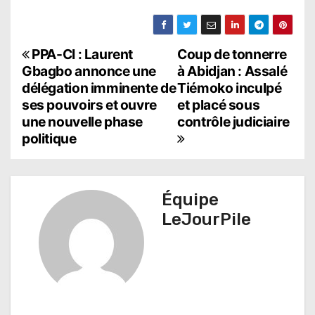
N
PPA-CI : Laurent
Coup de tonnerre
Gbagbo annonce une
à Abidjan : Assalé
a
délégation imminente de
Tiémoko inculpé
ses pouvoirs et ouvre
et placé sous
v
une nouvelle phase
contrôle judiciaire
i
politique
g
a
Équipe
t
LeJourPile
i
o
n