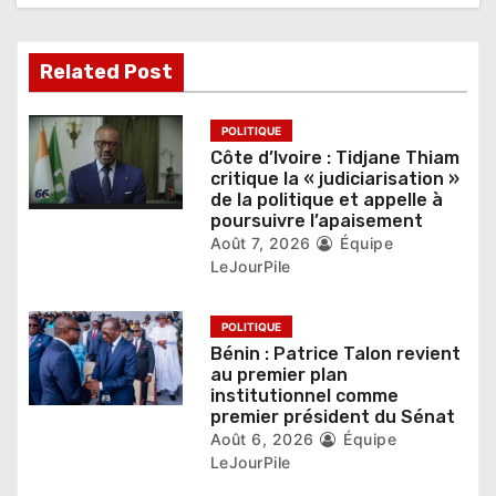
d
e
Related Post
l
’
POLITIQUE
Côte d’Ivoire : Tidjane Thiam
a
critique la « judiciarisation »
de la politique et appelle à
r
poursuivre l’apaisement
Août 7, 2026
Équipe
t
LeJourPile
i
POLITIQUE
c
Bénin : Patrice Talon revient
au premier plan
l
institutionnel comme
premier président du Sénat
e
Août 6, 2026
Équipe
LeJourPile