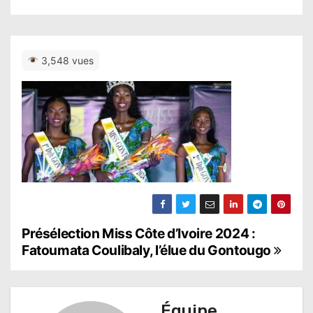
3,548 vues
N
Présélection Miss Côte d’Ivoire 2024 :
Fatoumata Coulibaly, l’élue du Gontougo
a
v
Équipe