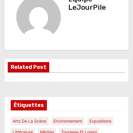
i
LeJourPile
g
a
t
i
o
Related Post
n
d
e
l
Étiquettes
’
Arts De La Scène
Environnement
Expositions
a
Littérature
Médias
Tourisme Et Loisirs