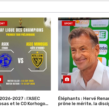
ORT
SPORT
2026-2027 : l’ASEC
Éléphants : Hervé Rena
sas et le CO Korhogo
prône le mérite, la disci
aissent leur route vers
et l’esprit collectif pou