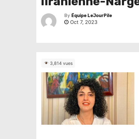
lIranienne-Nar
By
Équipe LeJourPile
Oct 7, 2023
3,814 vues