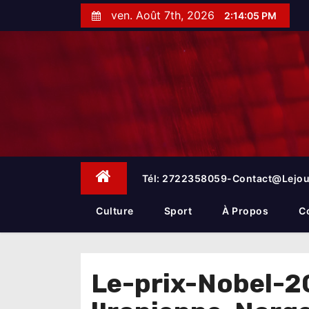
S
ven. Août 7th, 2026
2:14:06 PM
k
i
p
t
o
c
o
n
t
e
Tél: 2722358059-Contact@lejou
n
t
Culture
Sport
À Propos
C
Le-prix-Nobel-2