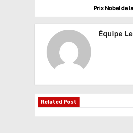
N
Prix Nobel de 
a
v
Équipe Le
i
g
a
t
i
o
Related Post
n
d