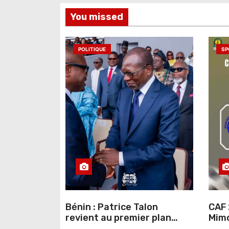
e
You missed
l
’
POLITIQUE
SP
a
r
t
i
c
l
e
Bénin : Patrice Talon
CAF 
revient au premier plan
Mimo
institutionnel comme
conn