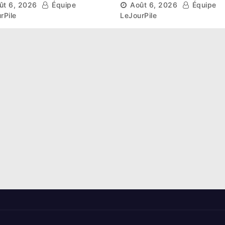
ût 6, 2026
Équipe
Août 6, 2026
Équipe
hase de groupes
nouveau départ
rPile
LeJourPile