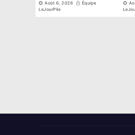
Août 6, 2026
Équipe
Ao
premier président du Sénat
la p
LeJourPile
LeJou