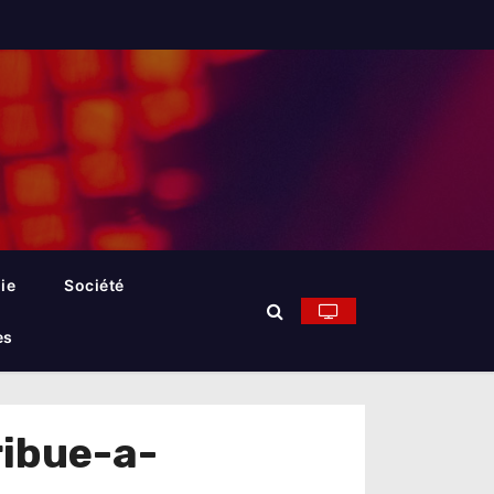
ie
Société
es
ribue-a-