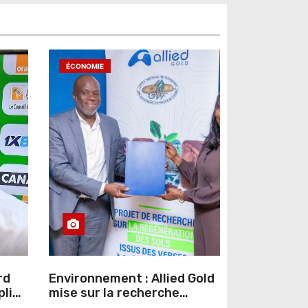
ÉCONOMIE
rd
Environnement : Allied Gold
pline
mise sur la recherche
r un
scientifique pour restaurer