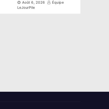
Août 6, 2026
Équipe
les sols de ses sites miniers
LeJourPile