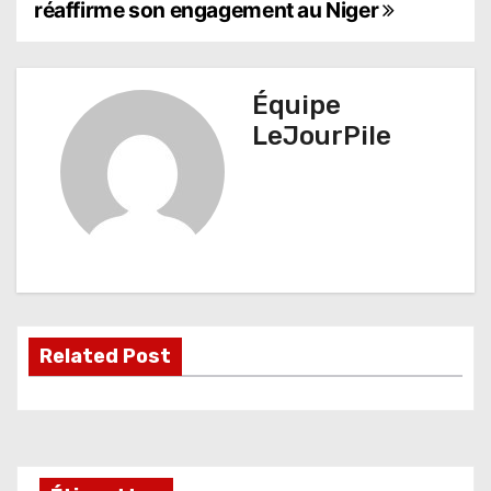
réaffirme son engagement au Niger
a
v
Équipe
i
LeJourPile
g
a
t
i
o
Related Post
n
d
e