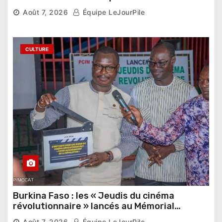
pharaonique auprès des dirigeants
Août 7, 2026
Équipe LeJourPile
étrangers
CULTURE
Burkina Faso : les « Jeudis du cinéma
révolutionnaire » lancés au Mémorial
Thomas Sankara
Août 7, 2026
Équipe LeJourPile