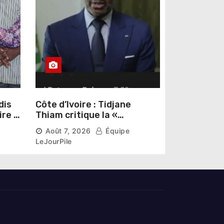
dis
Côte d’Ivoire : Tidjane
ire »
Thiam critique la «
omas
judiciarisation » de la
Août 7, 2026
Équipe
politique et appelle à
LeJourPile
poursuivre l’apaisement