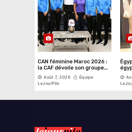
i
c
l
e
CAN féminine Maroc 2026 :
Égyp
la CAF dévoile son groupe
égyp
d’experts chargé d’analyser
une 
Août 7, 2026
Équipe
Ao
la compétition
phar
LeJourPile
LeJou
diri