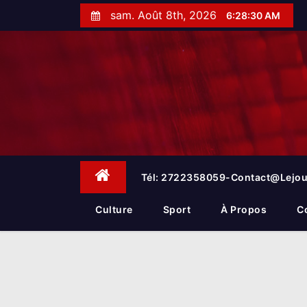
S
sam. Août 8th, 2026
6:28:30 AM
k
i
p
t
o
c
o
n
t
e
Tél: 2722358059-Contact@lejou
n
t
Culture
Sport
À Propos
C