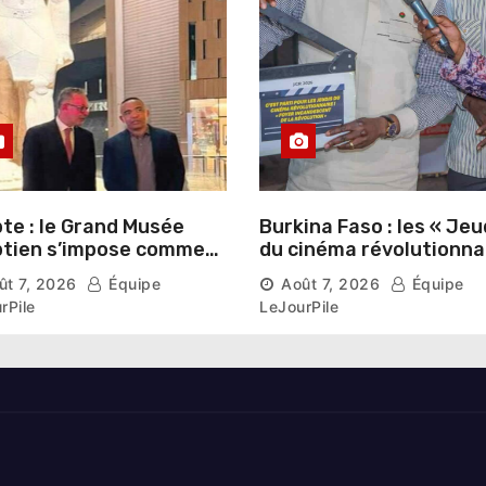
te : le Grand Musée
Burkina Faso : les « Jeu
tien s’impose comme
du cinéma révolutionna
vitrine du patrimoine
lancés au Mémorial Th
ût 7, 2026
Équipe
Août 7, 2026
Équipe
aonique auprès des
Sankara
rPile
LeJourPile
geants étrangers