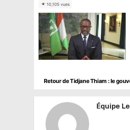
10,105 vues
N
Retour de Tidjane Thiam : le gouv
a
v
Équipe Le
i
g