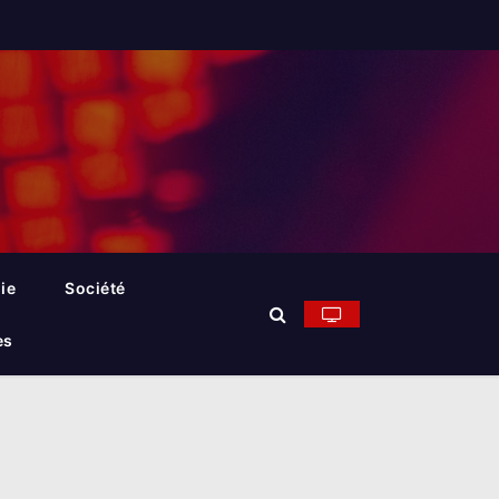
ie
Société
es