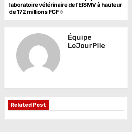
laboratoire vétérinaire de l’EISMV à hauteur
a
de 172 millions FCF
v
i
Équipe
g
LeJourPile
a
t
i
o
n
Related Post
d
e