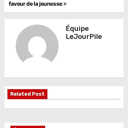
faveur de la jeunesse
v
i
g
Équipe
LeJourPile
a
t
i
o
n
d
Related Post
e
l
’