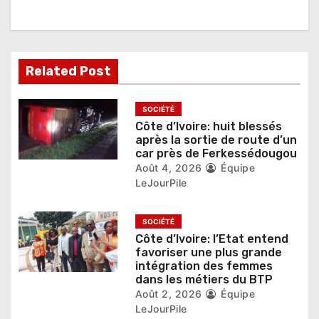
d
e
l
Related Post
’
SOCIÉTÉ
a
Côte d’Ivoire: huit blessés
après la sortie de route d’un
r
car près de Ferkessédougou
Août 4, 2026
Équipe
t
LeJourPile
i
SOCIÉTÉ
c
Côte d’Ivoire: l’Etat entend
favoriser une plus grande
l
intégration des femmes
dans les métiers du BTP
e
Août 2, 2026
Équipe
LeJourPile