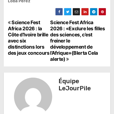
Loba Perez
N
Science Fest
Science Fest Africa
Africa 2026 : la
2026 : «Exclure les filles
a
Côte d’Ivoire brille
des sciences, c’est
avec six
freiner le
v
distinctions lors
développement de
i
des jeux concours
l’Afrique»(Blerta Cela
alerte)
g
a
t
Équipe
LeJourPile
i
o
n