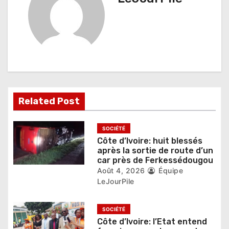
t
i
o
n
d
Related Post
e
l
SOCIÉTÉ
Côte d’Ivoire: huit blessés
’
après la sortie de route d’un
car près de Ferkessédougou
a
Août 4, 2026
Équipe
r
LeJourPile
t
SOCIÉTÉ
i
Côte d’Ivoire: l’Etat entend