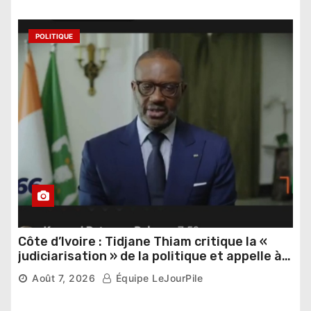
POLITIQUE
Côte d’Ivoire : Tidjane Thiam critique la «
judiciarisation » de la politique et appelle à
poursuivre l’apaisement
Août 7, 2026
Équipe LeJourPile