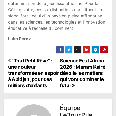
détermination de la jeunesse africaine. Pour la
Côte d’Ivoire, ces six distinctions constituent un
signal fort : celui d’un pays en pleine affirmation
dans les sciences, les technologies et l’innovation
éducative à l’échelle du continent.
Loba Perez
N
“Tout Petit Rêve” :
Science Fest Africa
une douleur
2026 : Maram Kairé
a
transformée en espoir
dévoile les métiers
à Abidjan, pour des
qui vont dominer le
v
milliers d’enfants
futur
i
g
Équipe
a
LeJourPile