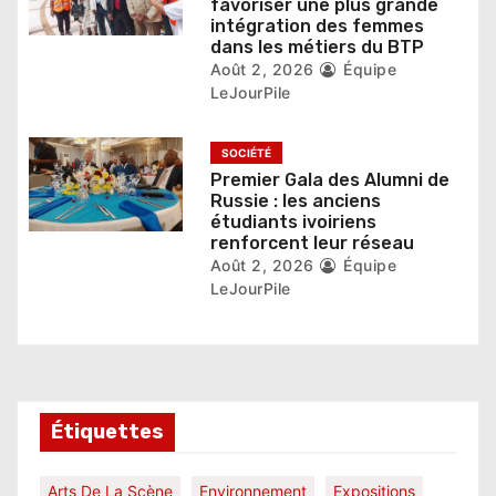
favoriser une plus grande
c
intégration des femmes
dans les métiers du BTP
l
Août 2, 2026
Équipe
LeJourPile
e
SOCIÉTÉ
Premier Gala des Alumni de
Russie : les anciens
étudiants ivoiriens
renforcent leur réseau
Août 2, 2026
Équipe
LeJourPile
Étiquettes
Arts De La Scène
Environnement
Expositions