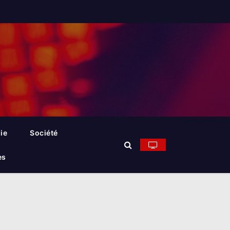
ie
Société
es