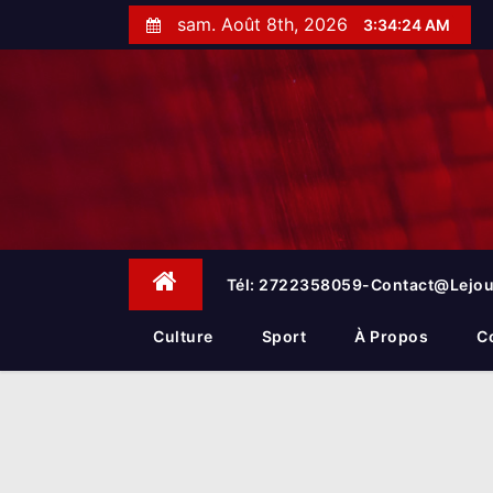
S
sam. Août 8th, 2026
3:34:25 AM
k
i
p
t
o
c
o
n
t
e
Tél: 2722358059-Contact@lejou
n
t
Culture
Sport
À Propos
C