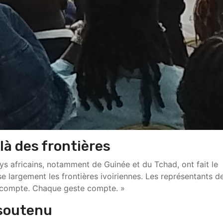
là des frontières
ys africains, notamment de Guinée et du Tchad, ont fait le
 largement les frontières ivoiriennes. Les représentants de
t compte. Chaque geste compte. »
 soutenu