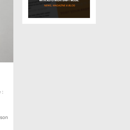
 :
 son