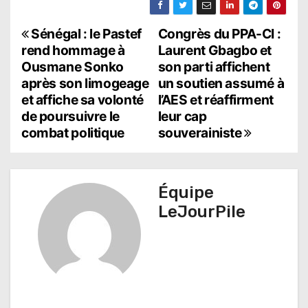
N
Sénégal : le Pastef
Congrès du PPA-CI :
rend hommage à
Laurent Gbagbo et
a
Ousmane Sonko
son parti affichent
après son limogeage
un soutien assumé à
v
et affiche sa volonté
l’AES et réaffirment
i
de poursuivre le
leur cap
combat politique
souverainiste
g
a
t
Équipe
LeJourPile
i
o
n
d