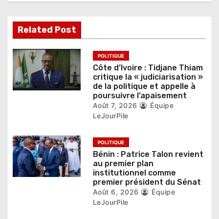
e
l
Related Post
’
POLITIQUE
a
Côte d’Ivoire : Tidjane Thiam
critique la « judiciarisation »
r
de la politique et appelle à
poursuivre l’apaisement
t
Août 7, 2026
Équipe
LeJourPile
i
c
POLITIQUE
Bénin : Patrice Talon revient
l
au premier plan
institutionnel comme
e
premier président du Sénat
Août 6, 2026
Équipe
LeJourPile