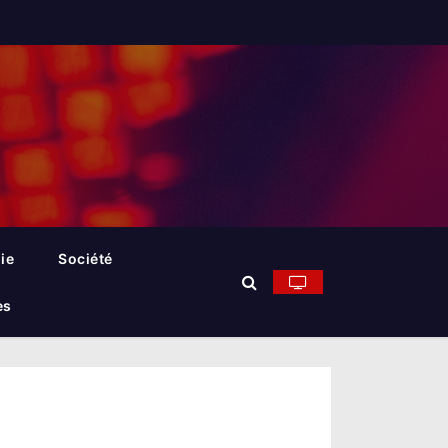
ie
Société
es