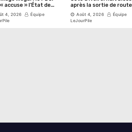
après la sortie de route
ser prospérer un «
d’un car près de
ût 4, 2026
Équipe
Août 4, 2026
Équipe
stre national »
Ferkessédougou
rPile
LeJourPile