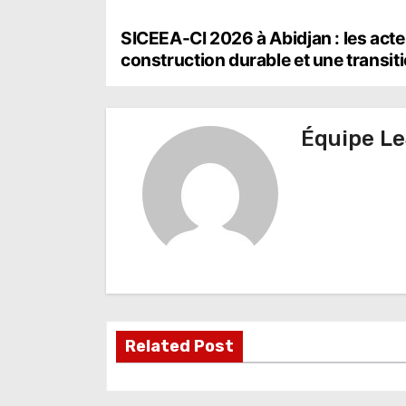
N
SICEEA-CI 2026 à Abidjan : les acteu
construction durable et une transi
a
v
Équipe Le
i
g
a
t
i
o
Related Post
n
d