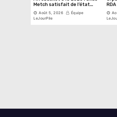
Metch satisfait de l’état
RDA « accuse » l’État de
des infrastructures et
lais
Août 5, 2026
Équipe
Ao
ambitieux pour les
désa
LeJourPile
LeJou
Éléphants