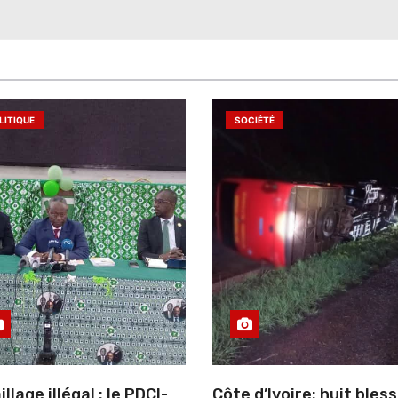
LITIQUE
SOCIÉTÉ
llage illégal : le PDCI-
Côte d’Ivoire: huit bles