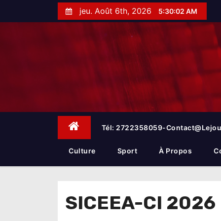
S
jeu. Août 6th, 2026
5:30:03 AM
k
i
p
t
o
c
o
n
t
e
Tél: 2722358059-Contact@lejou
n
t
Culture
Sport
À Propos
C
SICEEA-CI 2026