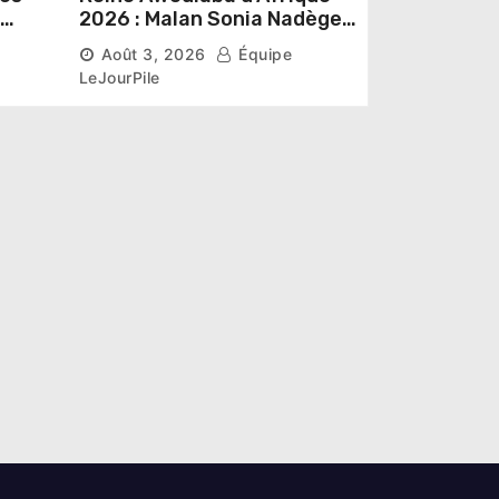
2026 : Malan Sonia Nadège
épouse N’Guessan décroche
Août 3, 2026
Équipe
la couronne
LeJourPile