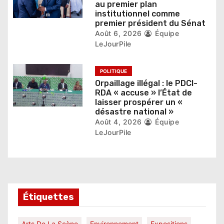
au premier plan
institutionnel comme
c
premier président du Sénat
l
Août 6, 2026
Équipe
LeJourPile
e
POLITIQUE
Orpaillage illégal : le PDCI-
RDA « accuse » l’État de
laisser prospérer un «
désastre national »
Août 4, 2026
Équipe
LeJourPile
Étiquettes
Arts De La Scène
Environnement
Expositions