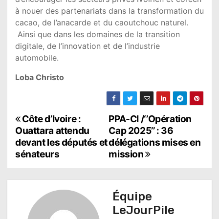
à nouer des partenariats dans la transformation du
cacao, de l’anacarde et du caoutchouc naturel.
Ainsi que dans les domaines de la transition
digitale, de l’innovation et de l’industrie
automobile.
Loba Christo
N
Côte d’Ivoire :
PPA-CI /‘’Opération
Ouattara attendu
Cap 2025’’ : 36
a
devant les députés et
délégations mises en
sénateurs
mission
v
i
g
Équipe
LeJourPile
a