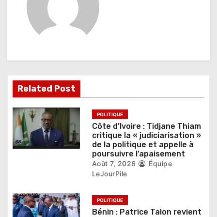
t
i
o
n
d
Related Post
e
POLITIQUE
l
Côte d’Ivoire : Tidjane Thiam
critique la « judiciarisation »
’
de la politique et appelle à
poursuivre l’apaisement
a
Août 7, 2026
Équipe
LeJourPile
r
t
POLITIQUE
Bénin : Patrice Talon revient
i