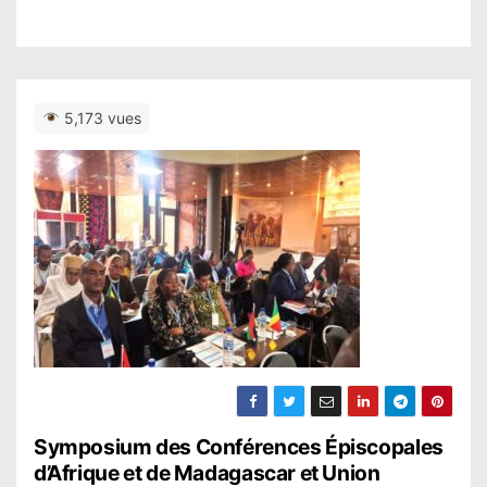
5,173 vues
N
Symposium des Conférences Épiscopales
d’Afrique et de Madagascar et Union