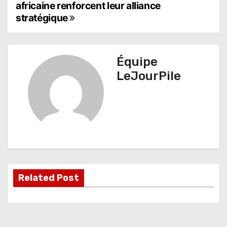
a
africaine renforcent leur alliance
stratégique
v
i
g
Équipe
LeJourPile
a
t
i
o
n
d
Related Post
e
l