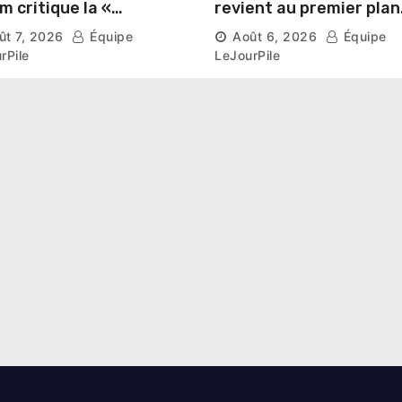
m critique la «
revient au premier plan
ciarisation » de la
institutionnel comme
ût 7, 2026
Équipe
Août 6, 2026
Équipe
tique et appelle à
premier président du S
rPile
LeJourPile
suivre l’apaisement