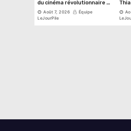
du cinéma révolutionnaire »
Thia
lancés au Mémorial Thomas
judi
Août 7, 2026
Équipe
Ao
Sankara
poli
LeJourPile
LeJou
pour