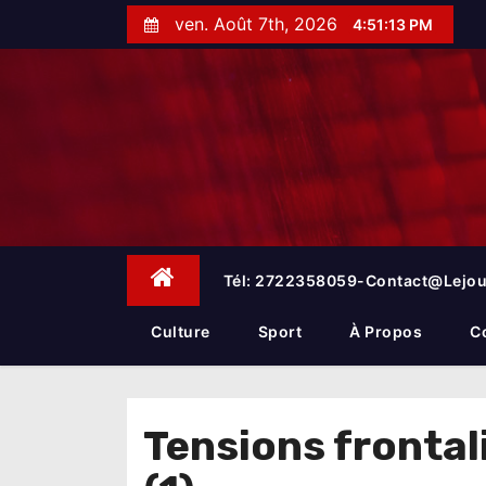
S
ven. Août 7th, 2026
4:51:13 PM
k
i
p
t
o
c
o
n
t
e
Tél: 2722358059-Contact@lejou
n
t
Culture
Sport
À Propos
C
Tensions frontal