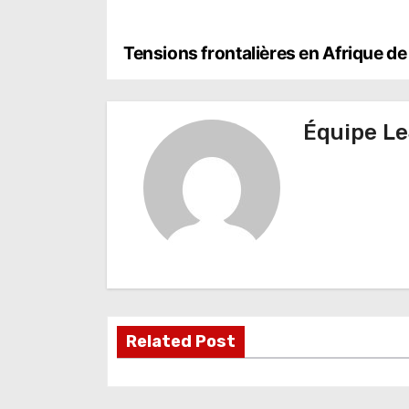
N
Tensions frontalières en Afrique de
a
v
Équipe Le
i
g
a
t
i
o
Related Post
n
d