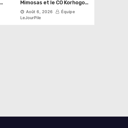
Mimosas et le CO Korhogo
connaissent leur route vers
Août 6, 2026
Équipe
énat
la phase de groupes
LeJourPile